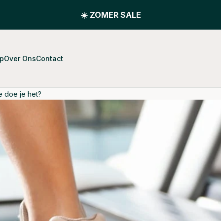
☀️ ZOMER SALE
pp
Over Ons
Contact
oe doe je het?