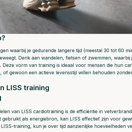
o?
en waarbij je gedurende langere tijd (meestal 30 tot 60 mi
 beweegt. Denk aan wandelen, fietsen of zwemmen, waarbij je 
lt. Deze vorm van training is ideaal voor mensen die hun c
n, of gewoon een actieve levensstijl willen behouden zonde
n LISS training
g
len van LISS cardiotraining is de efficiëntie in vetverbrand
et gebruikt als energiebron, kan LISS effectief zijn voor gew
e LISS-training, kun je over tijd aanzienlijke hoeveelheden 