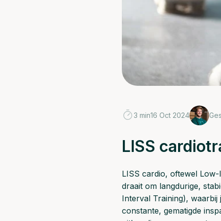
3 min
16 Oct 2024
Ge
LISS cardiotr
LISS cardio, oftewel Low-I
draait om langdurige, stabi
Interval Training), waarbij
constante, gematigde inspa