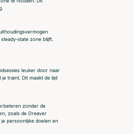
zone te houden. Dit
g.
e uithoudingsvermogen
steady-state zone blijft.
.
ndsessies leuker door naar
je traint. Dit maakt de tijd
verbeteren zonder de
en, zoals de Dreaver
 je persoonlijke doelen en