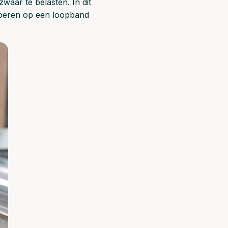
waar te belasten. In dit
tvoeren op een loopband