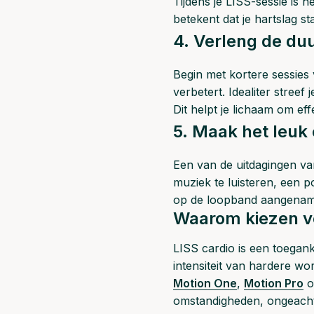
Tijdens je LISS-sessie is 
betekent dat je hartslag st
4. Verleng de duu
Begin met kortere sessies
verbetert. Idealiter streef
Dit helpt je lichaam om eff
5. Maak het leuk 
Een van de uitdagingen va
muziek te luisteren, een pod
op de loopband aangenamer
Waarom kiezen vo
LISS cardio is een toegank
intensiteit van hardere wo
Motion One
,
Motion Pro
o
omstandigheden, ongeacht 