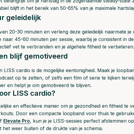
het belangrijk om je hartslag in de zogenaamde steady-state 
abiel blijft in het bereik van 50-65% van je maximale hartsla
r geleidelijk
 van 20-30 minuten en verleng deze geleidelijk naarmate j
 je naar 45-60 minuten per sessie, waarbij je consistent in de 
ectief vet te verbranden en je algehele fitheid te verbeteren
en blijf gemotiveerd
n LISS cardio is de mogelijke eentonigheid. Maak je loopba
cast op te zetten, of zelfs een film of serie te kijken terwijl 
 en helpt je om gemotiveerd te blijven.
or LISS cardio?
elijke en effectieve manier om je gezondheid en fitheid te 
rkouts. D
oor een compacte loopband voor thuis te gebruik
f
Elevate Pro
, kun je je LISS-sessies perfect afstemmen op
het weer buiten of de drukte van je schema.