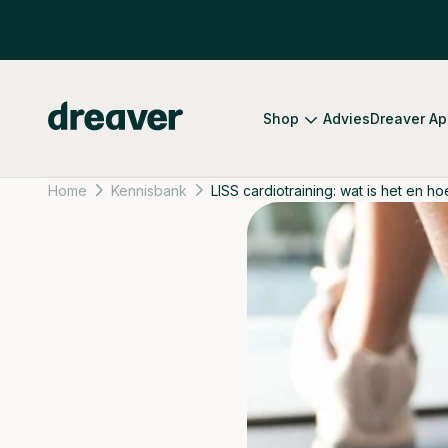
Naar inhoud
Dreaver
Shop
Advies
Dreaver A
Home
Kennisbank
LISS cardiotraining: wat is het en h