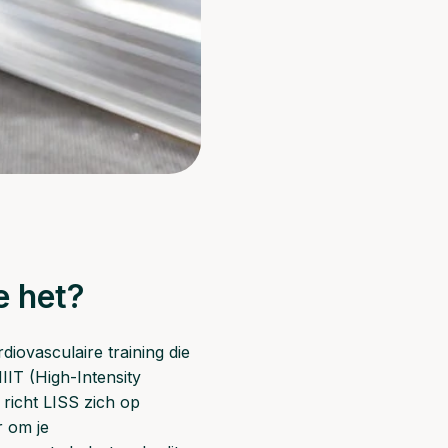
e het?
diovasculaire training die
HIIT (High-Intensity
 richt LISS zich op
r om je