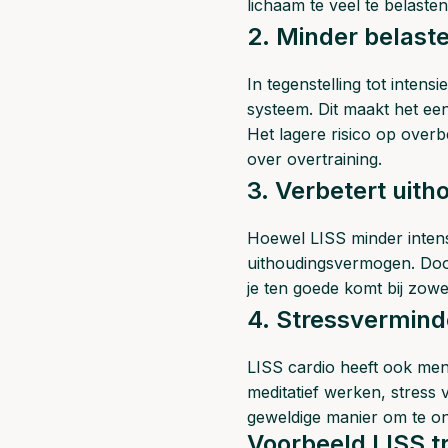
lichaam te veel te belasten
2. Minder belast
In tegenstelling tot intens
systeem. Dit maakt het ee
Het lagere risico op overb
over overtraining.
3. Verbetert uit
Hoewel LISS minder intens 
uithoudingsvermogen. Door 
je ten goede komt bij zowel
4. Stressvermind
LISS cardio heeft ook men
meditatief werken, stress
geweldige manier om te on
Voorbeeld LISS t