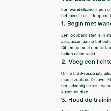
Een
wandelband
is een ui
het meeste uit je loopband
1. Begin met wa
Een loopband stelt je in st
aanpassen aan je behoefte
Dit tempo moet comfortabe
buiten adem raakt.
2. Voeg een lichte
O
m je LISS-sessie iets uit
model zoals de Dreaver El
heuvelachtig terrein, waa
kuiten en dijen.
3. Houd de traini